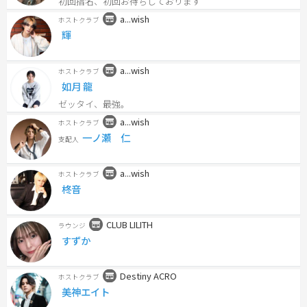
初回指名、初回お待ちしております
a...wish
ホストクラブ
輝
a...wish
ホストクラブ
如月 龍
ゼッタイ、最強。
a...wish
ホストクラブ
一ノ瀬 仁
支配人
a...wish
ホストクラブ
柊音
CLUB LILITH
ラウンジ
すずか
Destiny ACRO
ホストクラブ
美神エイト