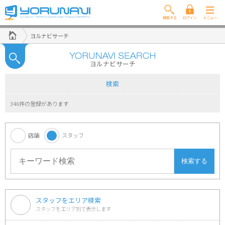
ヨ
ヨルナビサーチ
ル
ナ
ビ/
ヨルナビサーチ
ス
検索
ナ
ッ
346件の登録があります
ク/
キ
ャ
店舗
スタッフ
バ
ク
ラ/
ホ
ス
スタッフをエリア検索
ト/
スタッフをエリア別で表示します
パ