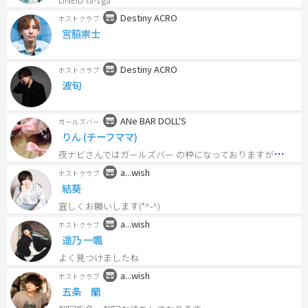
Destiny ACRO
ホストクラブ
宮脇崇士
Destiny ACRO
ホストクラブ
波旬
ANe BAR DOLL'S
ガールズバー
りん (チーフママ)
夜
ナビさんではガールズバー の枠になっておりますが、スタッフは30代40代の大人女子がメインの姉(ANe)バーです♬.*ﾟ
a...wish
ホストクラブ
結葵
宜しくお願いします(*^-^)
a...wish
ホストクラブ
遥乃 一颯
よく見つけましたね
a...wish
ホストクラブ
五条 蘭