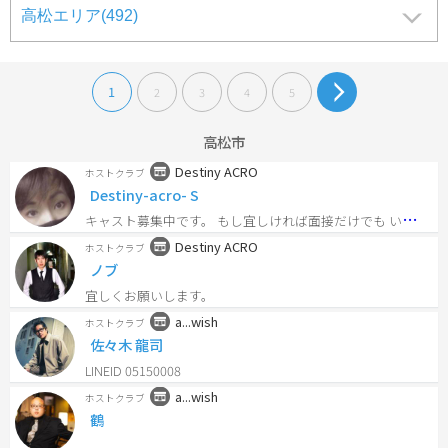
ブ/
バ
ー
情
1
2
3
4
5
報
高松市
Destiny ACRO
ホストクラブ
Destiny-acro- S
キ
ャスト募集中です。 もし宜しければ面接だけでも いかがですか！ また見学や短時間だけの 体験などもあるので 雰囲気だけでも感じて頂けたら 是非ご連絡よろしく お願いします！
Destiny ACRO
ホストクラブ
ノブ
宜しくお願いします。
a...wish
ホストクラブ
佐々木 龍司
LINEID 05150008
a...wish
ホストクラブ
鶴