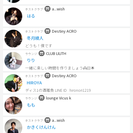
a...wish
ホストクラブ
はる
Destiny ACRO
ホストクラブ
冬月綾人
どうも！僕です
CLUB LILITH
ラウンジ
りり
一緒に楽しい時間を作りましょう👼🏻🌟
Destiny ACRO
ホストクラブ
HIROYA
ディス1の酒雑魚 LINE ID : hironori1219
lounge Vicus k
ラウンジ
もも
a...wish
ホストクラブ
かきくけんけん