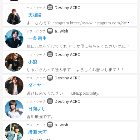
Destiny ACRO
ホストクラブ
天照陽
よ
ーさんです Instagram https://www.instagram.com/destiny_acro_yo3/
a...wish
ホストクラブ
一条 碧生
俺
に元気を分けてくれ どうか僕に指名をください 気になった方LINEもください aoi.816だよ！
Destiny ACRO
ホストクラブ
小狼
しゃおらんって読みます！ よろしくお願いします！！
Destiny ACRO
ホストクラブ
ダイヤ
遊びに来てください！ LINE:possibility.
Destiny ACRO
ホストクラブ
日向よし
香川最強です。
a...wish
ホストクラブ
綾瀬 大河
LINEID ta-1ga