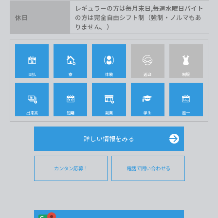
レギュラーの方は毎月末日,毎週水曜日バイト
休日
の方は完全自由シフト制（強制・ノルマもあ
りません。）
日払
寮
体験
送迎
制服
出来高
短期
副業
学生
週一
詳しい情報をみる
カンタン応募！
電話で問い合わせる