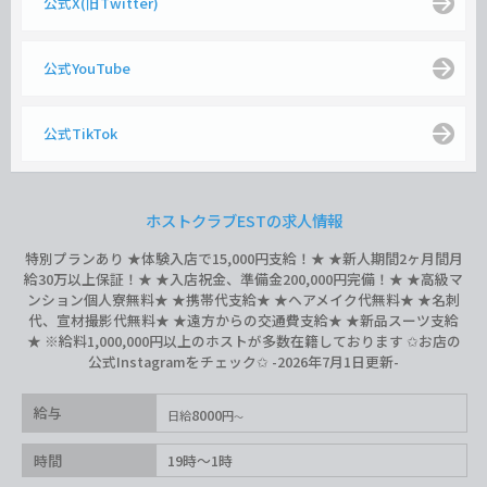
公式X(旧Twitter)
公式YouTube
公式TikTok
ホストクラブESTの求人情報
特別プランあり ★体験入店で15,000円支給！★ ★新人期間2ヶ月間月
給30万以上保証！★ ★入店祝金、準備金200,000円完備！★ ★高級マ
ンション個人寮無料★ ★携帯代支給★ ★ヘアメイク代無料★ ★名刺
代、宣材撮影代無料★ ★遠方からの交通費支給★ ★新品スーツ支給
★ ※給料1,000,000円以上のホストが多数在籍しております ✩お店の
公式Instagramをチェック✩ -2026年7月1日更新-
給与
8000
日給
円
時間
19時～1時