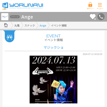
香
Ange
川
スナック
県
丸亀
スナック
Ange
イベント情報
版
イベント情報
マジックショ
2024-07-12 18:32:55