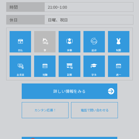
時間
21:00~1:00
休日
日曜、祝日
日払
寮
体験
送迎
制服
出来高
短期
副業
学生
週一
詳しい情報をみる
カンタン応募！
電話で問い合わせる