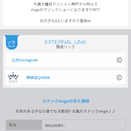
今週土曜日マジシャン神戸から呼んで
Angeがマジックショーになります🤍🩷🤍
女の子も6人いますので是非👀
関連リンク
公式Instagram
姉妹店QUEEN
スナックAngeの求人情報
元気のある子なら誰でも大歓迎!! 丸亀のスナックAnge♪♪
給与
2000
時給
円